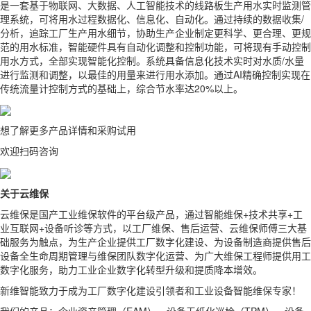
是一套基于物联网、大数据、人工智能技术的线路板生产用水实时监测管
理系统，可将用水过程数据化、信息化、自动化。通过持续的数据收集/
分析，追踪工厂生产用水细节，协助生产企业制定更科学、更合理、更规
范的用水标准，智能硬件具有自动化调整和控制功能，可将现有手动控制
用水方式，全部实现智能化控制。系统具备信息化技术实时对水质/水量
进行监测和调整，以最佳的用量来进行用水添加。通过AI精确控制实现在
传统流量计控制方式的基础上，综合节水率达20%以上。
想了解更多产品详情和采购试用
欢迎扫码咨询
关于云维保
云维保是国产工业维保软件的平台级产品，通过智能维保+技术共享+工
业互联网+设备听诊等方式，以工厂维保、售后运营、云维保师傅三大基
础服务为触点，为生产企业提供工厂数字化建设、为设备制造商提供售后
设备全生命周期管理与维保团队数字化运营、为广大维保工程师提供用工
数字化服务，助力工业企业数字化转型升级和提质降本增效。
新维智能致力于成为工厂数字化建设引领者和工业设备智能维保专家！
我们的产品：企业资产管理（EAM）、设备无纸化巡检（TPM）、设备