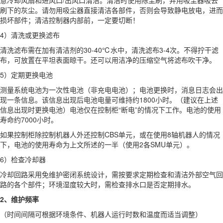
刷下的灰尘。请勿用吸尘器直接清洁各部件，否则会导致静电放电，进而
损坏部件；清洁控制器内部前，一定要切断！
4）清洗或更换滤布
清洗滤布需在加有清洁剂的30-40℃水中，清洗滤布3-4次。不得拧干滤
布，可放置在平坦表面晾干。还可以用洁净的压缩空气将滤布吹干净。
5）定期更换电池
测量系统电池为一次性电池（非充电电池）；电池更换时，消息日志会出
现一条信息。该信息出现后电池电量可维持约1800小时。（建议在上述
信息出现时更换电池）电池仅在控制柜“断电”的情况下工作。电池的使用
寿命约7000小时。
如果控制柜除控制机器人外还控制CBS单元，或在使用8轴机器人的情况
下，电池的使用寿命为上文所述的一半（使用2各SMU单元）。
6）检查冷却器
冷却回路采用免维护密闭系统设计，需按要求定期检查和清洁外部空气回
路的各个部件；环境湿度较大时，需检查排水口是否定期排水。
2、维护频率
（时间间隔可根据环境条件、机器人运行时数和温度而适当调整）