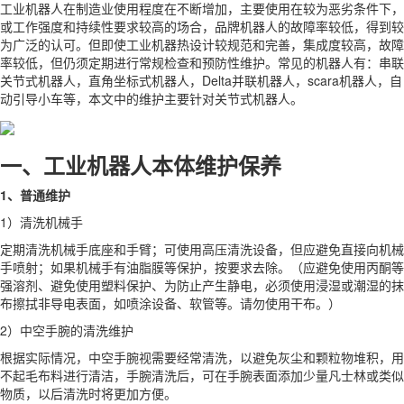
工业机器人在制造业使用程度在不断增加，主要使用在较为恶劣条件下，
或工作强度和持续性要求较高的场合，品牌机器人的故障率较低，得到较
为广泛的认可。但即使工业机器热设计较规范和完善，集成度较高，故障
率较低，但仍须定期进行常规检查和预防性维护。常见的机器人有：串联
关节式机器人，直角坐标式机器人，Delta并联机器人，scara机器人，自
动引导小车等，本文中的维护主要针对关节式机器人。
一、工业机器人本体维护保养
1、普通维护
1）清洗机械手
定期清洗机械手底座和手臂；可使用高压清洗设备，但应避免直接向机械
手喷射；如果机械手有油脂膜等保护，按要求去除。（应避免使用丙酮等
强溶剂、避免使用塑料保护、为防止产生静电，必须使用浸湿或潮湿的抹
布擦拭非导电表面，如喷涂设备、软管等。请勿使用干布。）
2）中空手腕的清洗维护
根据实际情况，中空手腕视需要经常清洗，以避免灰尘和颗粒物堆积，用
不起毛布料进行清洁，手腕清洗后，可在手腕表面添加少量凡士林或类似
物质，以后清洗时将更加方便。