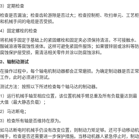
3）定期检查
检查是否漏油；检查齿轮游隙是否过大；检查控制柜、吹扫单元、工艺柜
和机械手间的电缆是否受损。
4）固定螺栓的检查
将机械手固定于基础上的紧固螺栓和固定夹必须保持清洁，不可接触水、
酸碱溶液等腐蚀性液体。这样可避免紧固件服饰；如果镀锌层或涂料等防
腐蚀保护层受损，需清洁相关零件并涂以防腐蚀涂料。
2、轴制动测试
在操作过程中，每个轴电机制动器都会正常磨损。为确定制动器是否正常
工作，此时必须进行测试。
测试方法：按照以下所述检查每个轴马达的制动器。
1）运行机械手轴至相应位置，该位置机械手臂总重及所有负载量达到最
大值（最大静态负载）；
2）马达断电；
3）检查所有轴是否维持在原为。
如马达断电时机械手仍没有改变位置，则制动力矩足够。还可手动移动机
械手，检查是否还需要进一步保护措施。当移动机器人紧急停止时，制动