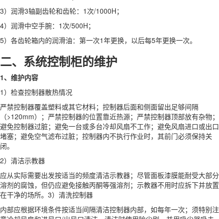
3）润滑3轴副齿轮和齿轮：1次/1000H；
4）润滑中空手腕：1次/500H；
5）各齿轮箱内的润滑油：第一次1年更换，以后每5年更换一次。
二、系统控制柜的维护
1、维护内容
1）检查控制器散热情况
严禁控制器覆盖塑料或其它材料；控制器后面和侧面留出足够间隔
（>120mm）；严禁控制器的位置靠近热源；严禁控制器顶部放有杂物；
避免控制器过脏；避免一台或多台冷却风扇不工作；避免风扇进口或出口
堵塞；避免空气滤布过脏；控制器内不执行作业时，其前门必须保持关
闭。
2）清洁示教器
应从实际需要出发按适当的频度清洁示教器；尽管面板漆膜能耐受大部分
溶剂的腐蚀，但仍应避免接触丙酮等强溶剂；示教器不用时应拆下并放置
在干净的场所。3）清洗控制器
内部应根据环境条件按适当间隔清洁控制器内部，如每年一次；须特别注
意冷却风扇和进风口/出风口清洁。清洁时使用除尘刷，并用吸尘器吸去