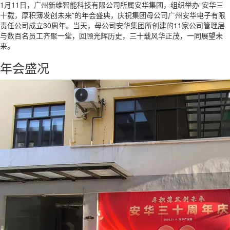
1月11日，广州新维智能科技有限公司所属安华集团，组织举办“安华三
十载，厚积薄发创未来”的年会盛典，庆祝集团母公司广州安华电子有限
责任公司成立30周年。当天，母公司安华集团所创建的11家公司管理层
与数百名员工齐聚一堂，回顾光辉历史，三十载风华正茂，一同展望未
来。
年会盛况