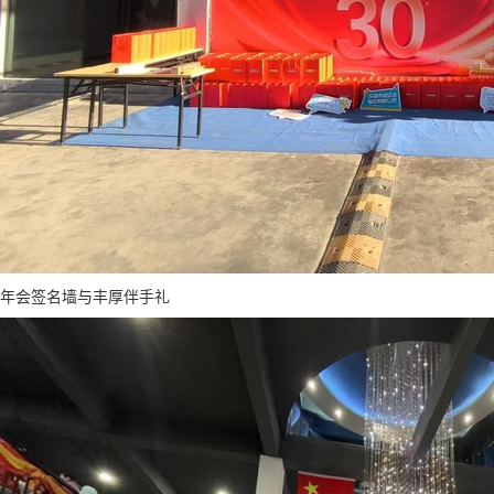
年会签名墙与丰厚伴手礼