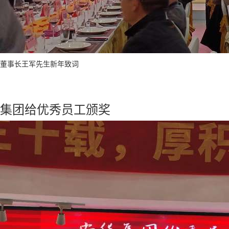
董事长王军先生新年致词
集团给优秀员工颁奖