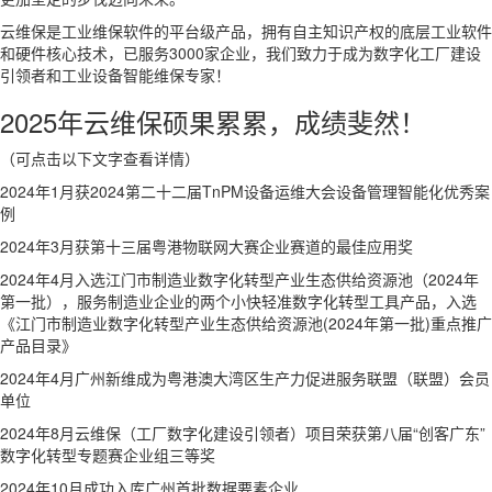
云维保是工业维保软件的平台级产品，拥有自主知识产权的底层工业软件
和硬件核心技术，已服务3000家企业，我们致力于成为数字化工厂建设
引领者和工业设备智能维保专家！
2025年云维保硕果累累，成绩斐然！
（可点击以下文字查看详情）
2024年1月获2024第二十二届TnPM设备运维大会设备管理智能化优秀案
例
2024年3月获第十三届粤港物联网大赛企业赛道的最佳应用奖
2024年4月入选江门市制造业数字化转型产业生态供给资源池（2024年
第一批），服务制造业企业的两个小快轻准数字化转型工具产品，入选
《江门市制造业数字化转型产业生态供给资源池(2024年第一批)重点推广
产品目录》
2024年4月广州新维成为粤港澳大湾区生产力促进服务联盟（联盟）会员
单位
2024年8月云维保（工厂数字化建设引领者）项目荣获第八届“创客广东”
数字化转型专题赛企业组三等奖
2024年10月成功入库广州首批数据要素企业