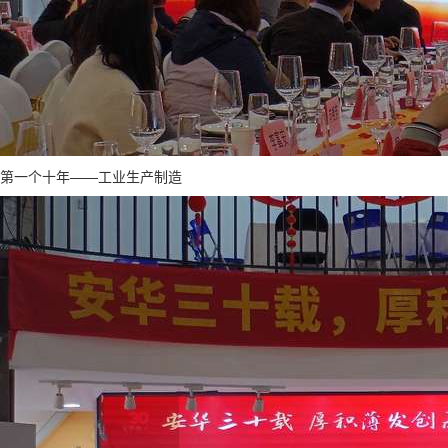
第一个十年——工业生产制造