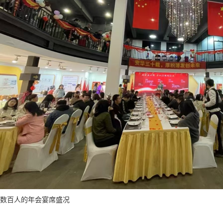
数百人的年会宴席盛况